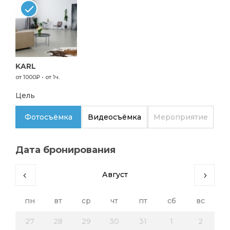
KARL
от 1000₽ • от 1ч.
Цель
Фотосъёмка
Видеосъёмка
Мероприятие
Дата бронирования
Август
пн
вт
ср
чт
пт
сб
вс
27
28
29
30
31
1
2