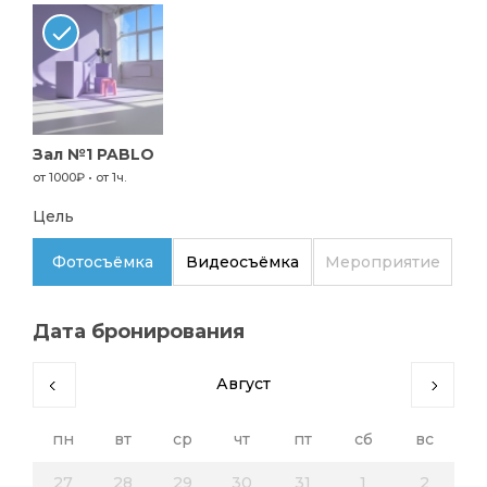
Зал №1 PABLO
от 1000₽ • от 1ч.
Цель
Фотосъёмка
Видеосъёмка
Мероприятие
Дата бронирования
Август
пн
вт
ср
чт
пт
сб
вс
27
28
29
30
31
1
2